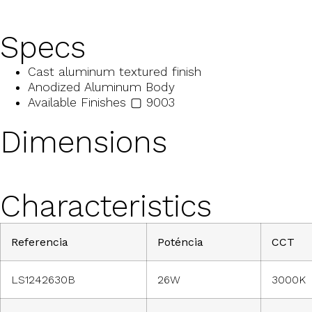
Specs
Cast aluminum textured finish
Anodized Aluminum Body
Available Finishes ▢ 9003
Dimensions
Characteristics
Referencia
Poténcia
CCT
LS1242630B
26W
3000K