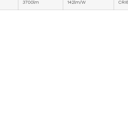
3700lm
142lm/W
CRI