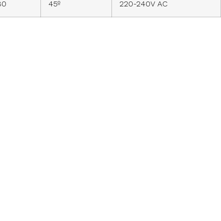
80
45º
220-240V AC