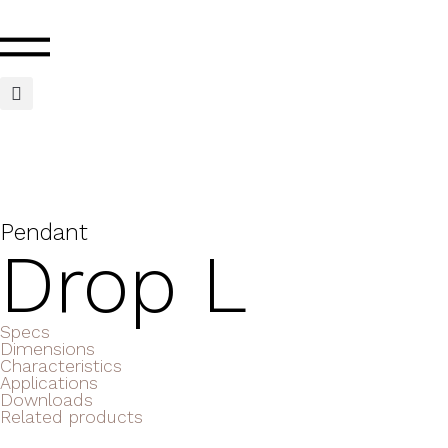
Pendant
Drop L
Specs
Dimensions
Characteristics
Applications
Downloads
Related products