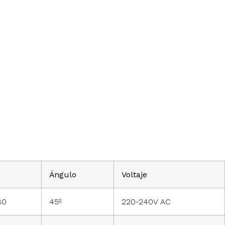
Ángulo
Voltaje
80
45º
220-240V AC