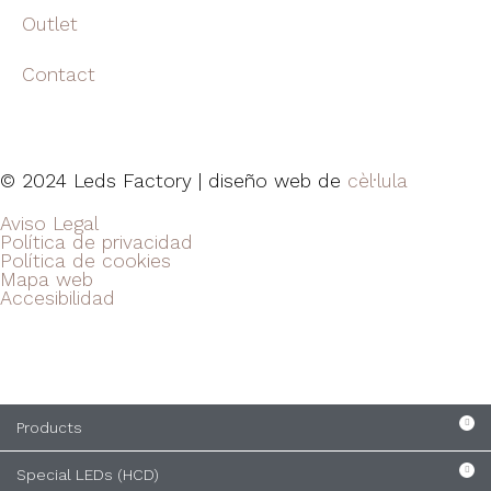
Outlet
Contact
© 2024 Leds Factory | diseño web de
cèl·lula
Aviso Legal
Política de privacidad
Política de cookies
Mapa web
Accesibilidad
Products
Special LEDs (HCD)