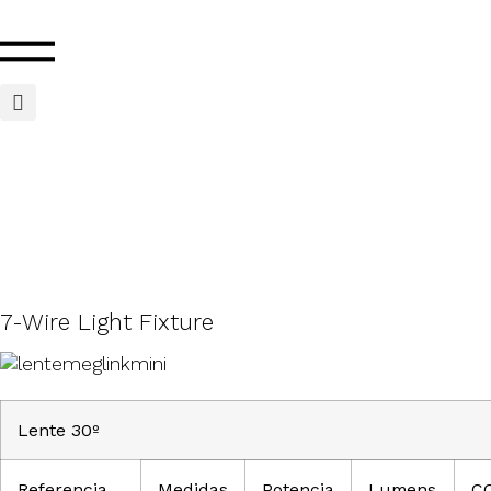
7-Wire Light Fixture
Lente 30º
Referencia
Medidas
Potencia
Lumens
C