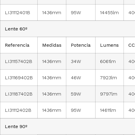
LI31112401B
1436mm
95W
14455lm
40
Lente 60º
Referencia
Medidas
Potencia
Lumens
CC
LI31157402B
1436mm
34W
6061lm
40
LI31169402B
1436mm
46W
7923lm
40
LI31187402B
1436mm
59W
9797lm
40
LI31112402B
1436mm
95W
14611lm
40
Lente 90º