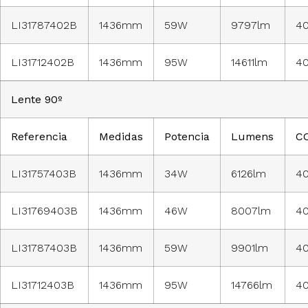
LI31787402B
1436mm
59W
9797lm
4
LI31712402B
1436mm
95W
14611lm
4
Lente 90º
Referencia
Medidas
Potencia
Lumens
C
LI31757403B
1436mm
34W
6126lm
4
LI31769403B
1436mm
46W
8007lm
4
LI31787403B
1436mm
59W
9901lm
4
LI31712403B
1436mm
95W
14766lm
4