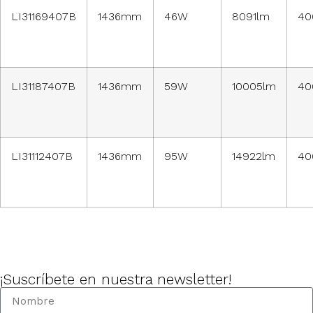
LI31169407B
1436mm
46W
8091lm
40
LI31187407B
1436mm
59W
10005lm
40
LI31112407B
1436mm
95W
14922lm
40
¡Suscríbete en nuestra newsletter!