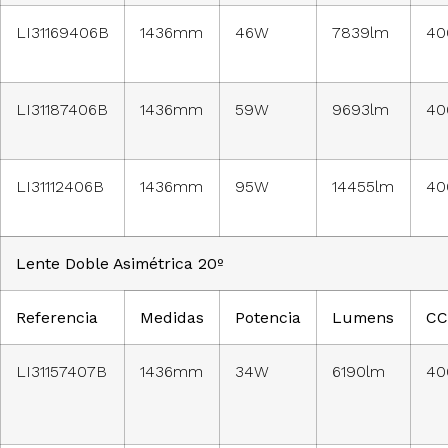
LI31169406B
1436mm
46W
7839lm
40
LI31187406B
1436mm
59W
9693lm
40
LI31112406B
1436mm
95W
14455lm
40
Lente Doble Asimétrica 20º
Referencia
Medidas
Potencia
Lumens
CC
LI31157407B
1436mm
34W
6190lm
40