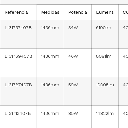
Referencia
Medidas
Potencia
Lumens
C
LI31757407B
1436mm
34W
6190lm
4
LI31769407B
1436mm
46W
8091lm
4
LI31787407B
1436mm
59W
10005lm
4
LI31712407B
1436mm
95W
14922lm
4