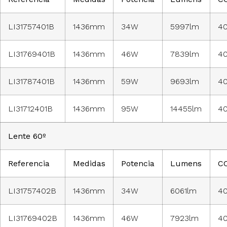
LI31757401B
1436mm
34W
5997lm
4
LI31769401B
1436mm
46W
7839lm
4
LI31787401B
1436mm
59W
9693lm
4
LI31712401B
1436mm
95W
14455lm
4
Lente 60º
Referencia
Medidas
Potencia
Lumens
C
LI31757402B
1436mm
34W
6061lm
4
LI31769402B
1436mm
46W
7923lm
4