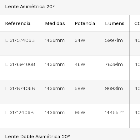
Lente Asimétrica 20º
Referencia
Medidas
Potencia
Lumens
C
LI31757406B
1436mm
34W
5997lm
4
LI31769406B
1436mm
46W
7839lm
4
LI31787406B
1436mm
59W
9693lm
4
LI31712406B
1436mm
95W
14455lm
4
Lente Doble Asimétrica 20º