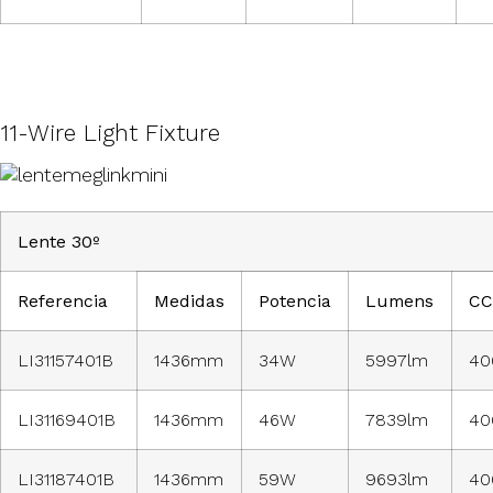
11-Wire Light Fixture
Lente 30º
Referencia
Medidas
Potencia
Lumens
CC
LI31157401B
1436mm
34W
5997lm
40
LI31169401B
1436mm
46W
7839lm
40
LI31187401B
1436mm
59W
9693lm
40