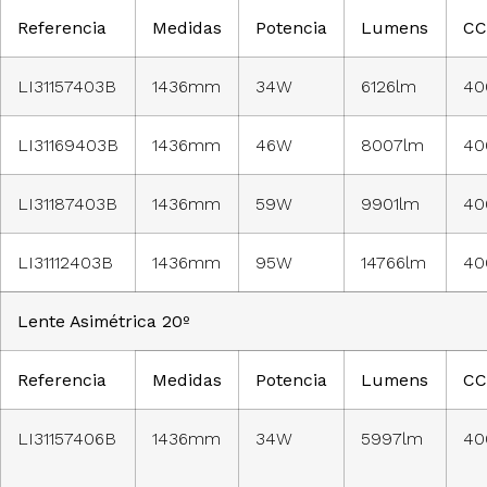
Referencia
Medidas
Potencia
Lumens
CC
LI31157403B
1436mm
34W
6126lm
40
LI31169403B
1436mm
46W
8007lm
40
LI31187403B
1436mm
59W
9901lm
40
LI31112403B
1436mm
95W
14766lm
40
Lente Asimétrica 20º
Referencia
Medidas
Potencia
Lumens
CC
LI31157406B
1436mm
34W
5997lm
40