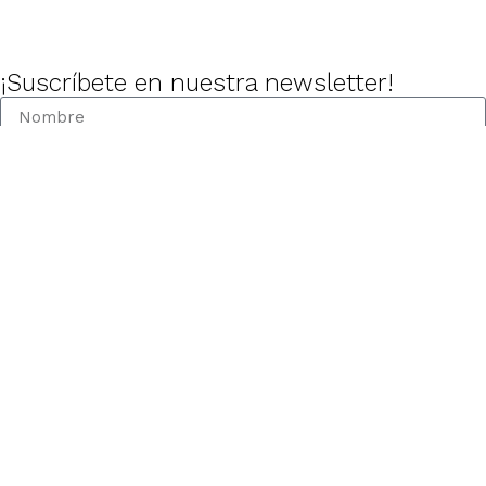
¡Suscríbete en nuestra newsletter!
Empresa dedicada a la producción y comercialización
Products
Special LEDs (HCD)