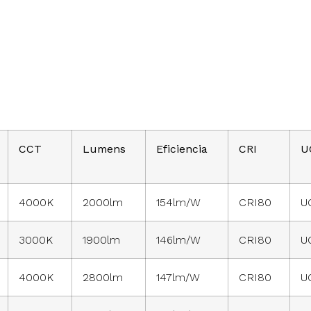
CCT
Lumens
Eficiencia
CRI
U
4000K
2000lm
154lm/W
CRI80
U
3000K
1900lm
146lm/W
CRI80
U
4000K
2800lm
147lm/W
CRI80
U