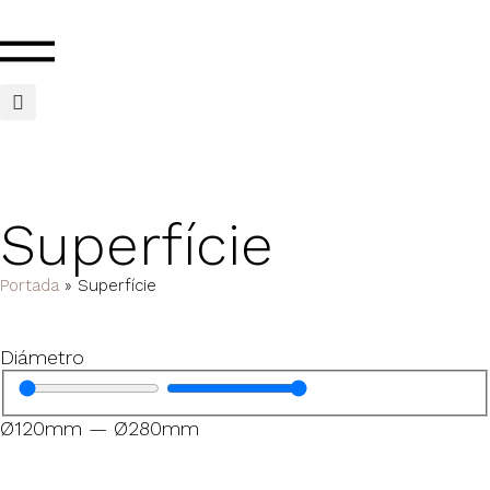
Superfície
Portada
»
Superfície
Diámetro
Ø
120
mm
—
Ø
280
mm