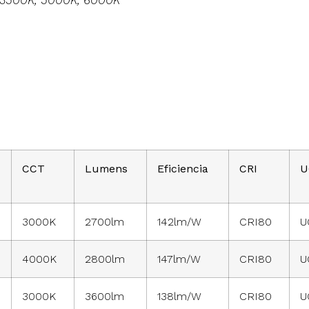
, 3500K, 5000K, 6000K
CCT
Lumens
Eficiencia
CRI
U
3000K
2700lm
142lm/W
CRI80
U
4000K
2800lm
147lm/W
CRI80
U
3000K
3600lm
138lm/W
CRI80
U