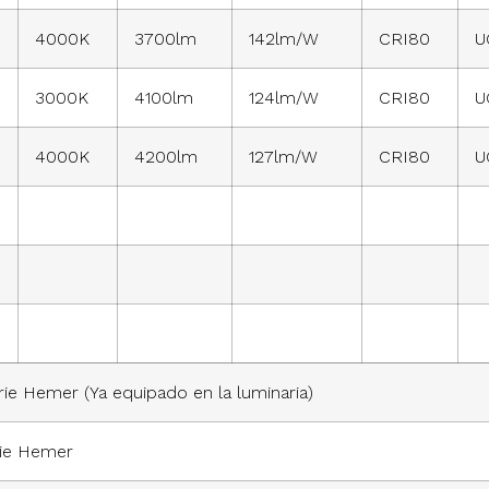
4000K
3700lm
142lm/W
CRI80
U
3000K
4100lm
124lm/W
CRI80
U
4000K
4200lm
127lm/W
CRI80
U
rie Hemer (Ya equipado en la luminaria)
rie Hemer