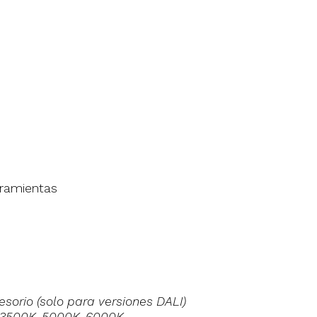
e
rramientas
orio (solo para versiones DALI)