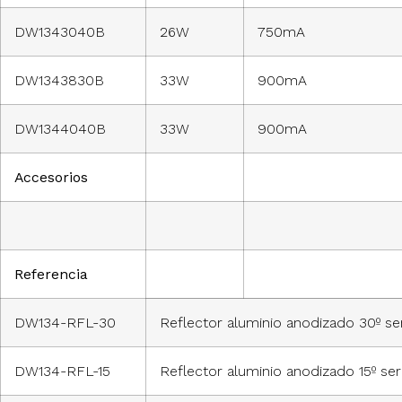
DW1343040B
26W
750mA
DW1343830B
33W
900mA
DW1344040B
33W
900mA
Accesorios
Referencia
DW134-RFL-30
Reflector aluminio anodizado 30º se
DW134-RFL-15
Reflector aluminio anodizado 15º se