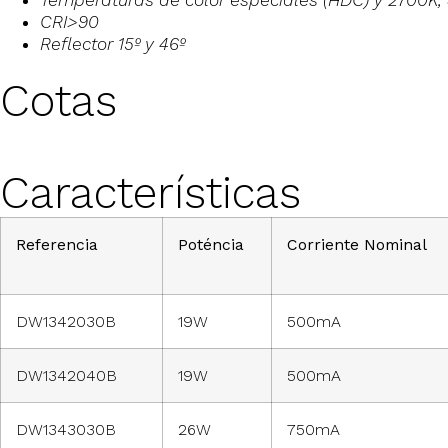
Temperaturas de color especiales (HDC) y 2700K
CRI>90
Reflector 15º y 46º
Cotas
Características
Referencia
Poténcia
Corriente Nominal
DW1342030B
19W
500mA
DW1342040B
19W
500mA
DW1343030B
26W
750mA