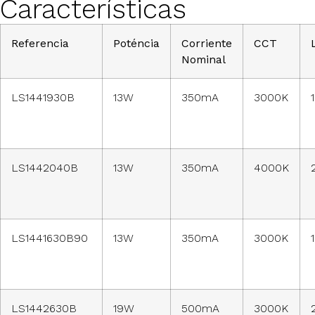
Características
Referencia
Poténcia
Corriente
CCT
Nominal
LS1441930B
13W
350mA
3000K
LS1442040B
13W
350mA
4000K
LS1441630B90
13W
350mA
3000K
LS1442630B
19W
500mA
3000K