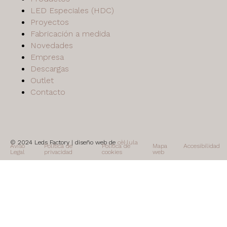
LED Especiales (HDC)
Proyectos
Fabricación a medida
Novedades
Empresa
Descargas
Outlet
Contacto
© 2024 Leds Factory | diseño web de
cèl·lula
Aviso
Política de
Política de
Mapa
Accesibilidad
Legal
privacidad
cookies
web