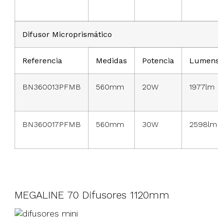
Difusor Microprismático
Referencia
Medidas
Potencia
Lumen
BN360013PFMB
560mm
20W
1977lm
BN360017PFMB
560mm
30W
2598lm
MEGALINE 70 Difusores 1120mm