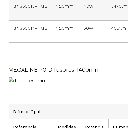
BN360013PFMB
1120mm
40W
3470lm
BN360017PFMB
1120mm
60W
4561lm
MEGALINE 70 Difusores 1400mm
Difusor Opal
Referencia
Medidas
Potencia
Lumen