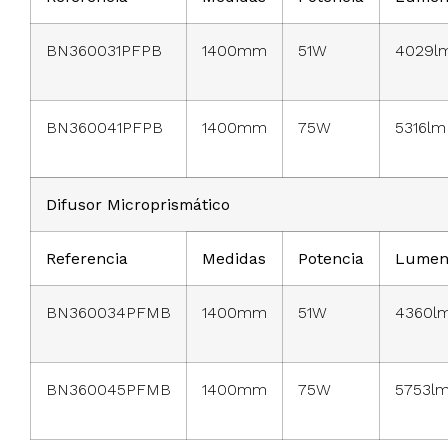
BN360031PFPB
1400mm
51W
4029l
BN360041PFPB
1400mm
75W
5316lm
Difusor Microprismático
Referencia
Medidas
Potencia
Lumen
BN360034PFMB
1400mm
51W
4360l
BN360045PFMB
1400mm
75W
5753l