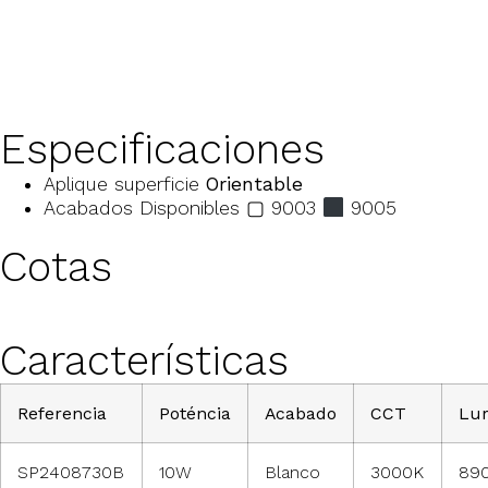
Especificaciones
Aplique superficie
Orientable
Acabados Disponibles ▢ 9003
9005
Cotas
Características
Referencia
Poténcia
Acabado
CCT
Lu
SP2408730B
10W
Blanco
3000K
89